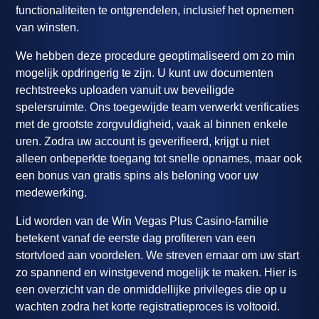
functionaliteiten te ontgrendelen, inclusief het opnemen
van winsten.
We hebben deze procedure geoptimaliseerd om zo min
mogelijk opdringerig te zijn. U kunt uw documenten
rechtstreeks uploaden vanuit uw beveiligde
spelersruimte. Ons toegewijde team verwerkt verificaties
met de grootste zorgvuldigheid, vaak al binnen enkele
uren. Zodra uw account is geverifieerd, krijgt u niet
alleen onbeperkte toegang tot snelle opnames, maar ook
een bonus van gratis spins als beloning voor uw
medewerking.
Lid worden van de Win Vegas Plus Casino-familie
betekent vanaf de eerste dag profiteren van een
stortvloed aan voordelen. We streven ernaar om uw start
zo spannend en winstgevend mogelijk te maken. Hier is
een overzicht van de onmiddellijke privileges die op u
wachten zodra het korte registratieproces is voltooid.