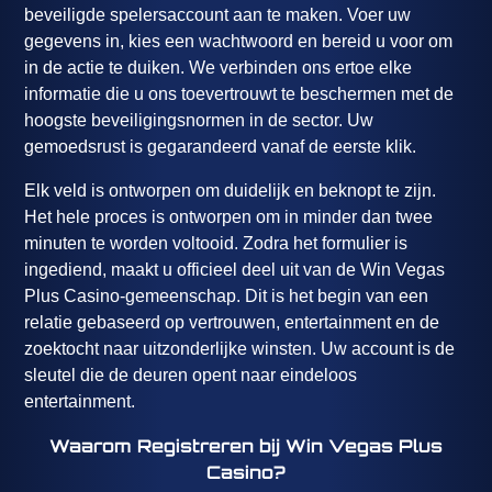
beveiligde spelersaccount aan te maken. Voer uw
gegevens in, kies een wachtwoord en bereid u voor om
in de actie te duiken. We verbinden ons ertoe elke
informatie die u ons toevertrouwt te beschermen met de
hoogste beveiligingsnormen in de sector. Uw
gemoedsrust is gegarandeerd vanaf de eerste klik.
Elk veld is ontworpen om duidelijk en beknopt te zijn.
Het hele proces is ontworpen om in minder dan twee
minuten te worden voltooid. Zodra het formulier is
ingediend, maakt u officieel deel uit van de Win Vegas
Plus Casino-gemeenschap. Dit is het begin van een
relatie gebaseerd op vertrouwen, entertainment en de
zoektocht naar uitzonderlijke winsten. Uw account is de
sleutel die de deuren opent naar eindeloos
entertainment.
Waarom Registreren bij Win Vegas Plus
Casino?