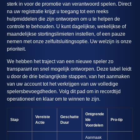
sterk in voor de promotie van verantwoord spelen. Direct
na uw registratie krijgt u toegang tot een reeks
hulpmiddelen die zijn ontworpen om u te helpen de
controle te behouden. U kunt dagelijkse, wekelijkse of
maandelijkse stortingslimieten instellen, of een pauze
nemen met onze zelfuitsluitingsoptie. Uw welzijn is onze
prioriteit.
We hebben het traject van een nieuwe speler zo
transparant en snel mogelijk ontworpen. Deze tabel leidt
u door de drie belangrijkste stappen, van het aanmaken
van uw account tot het verkrijgen van uw volledige
spelersbevoegdheden. Volg dit pad om in recordtijd
operationeel en klaar om te winnen te zijn.
Ontgrende
Vereiste
Geschatte
Stap
lde
Pro-tip
Actie
Duur
Voordelen
Aanmaak