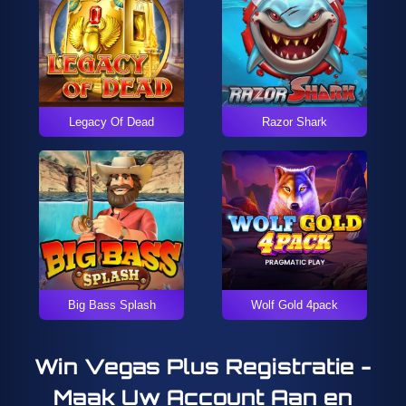
Legacy Of Dead
Razor Shark
Big Bass Splash
Wolf Gold 4pack
Win Vegas Plus Registratie -
Maak Uw Account Aan en