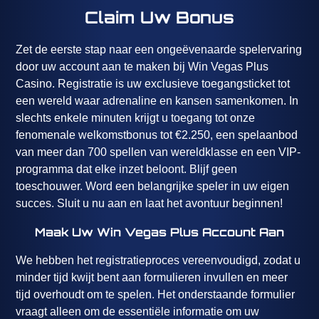
Claim Uw Bonus
Zet de eerste stap naar een ongeëvenaarde spelervaring
door uw account aan te maken bij Win Vegas Plus
Casino. Registratie is uw exclusieve toegangsticket tot
een wereld waar adrenaline en kansen samenkomen. In
slechts enkele minuten krijgt u toegang tot onze
fenomenale welkomstbonus tot €2.250, een spelaanbod
van meer dan 700 spellen van wereldklasse en een VIP-
programma dat elke inzet beloont. Blijf geen
toeschouwer. Word een belangrijke speler in uw eigen
succes. Sluit u nu aan en laat het avontuur beginnen!
Maak Uw Win Vegas Plus Account Aan
We hebben het registratieproces vereenvoudigd, zodat u
minder tijd kwijt bent aan formulieren invullen en meer
tijd overhoudt om te spelen. Het onderstaande formulier
vraagt alleen om de essentiële informatie om uw