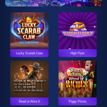
Lucky Scarab Claw
High Flyer
Dead or Alive II
Piggy Prizes