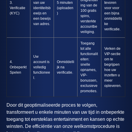
ontgrendel
3.
van uw
5 minuten
tevoren
ing van de
Verificatie
identiteitsb
(uploaden
voor voor
100 gratis
(KYC)
ewijs en
)
een bijna
spins,
een bewijs
onmiddellij
versterkte
van adres.
ke
accountbe
verificatie.
veiliging.
Toegang
tot alle
Verken de
functionalit
VIP-sectie
Uw
eiten:
om te
4.
account is
Onmiddelli
snelle
begrijpen
Onbeperkt
volledig
jk na
opnames,
hoe uw
Spelen
functionee
verificatie.
VIP-
inzetten u
l.
bonussen,
meer
exclusieve
opleveren.
promoties.
Door dit geoptimaliseerde proces te volgen,
transformeert u enkele minuten van uw tijd in onbeperkte
toegang tot eersteklas entertainment en kansen op echte
winsten. De efficiëntie van onze welkomstprocedure is