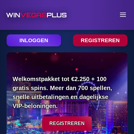
Win Vegas Plus
WIN
VEGAS
PLUS
Bonussen
INLOGGEN
REGISTREREN
Inloggen
Registratie
Welkomstpakket tot €2.250 + 100
gratis spins. Meer dan 700 spellen,
snelle uitbetalingen en dagelijkse
VIP-beloningen.
REGISTREREN