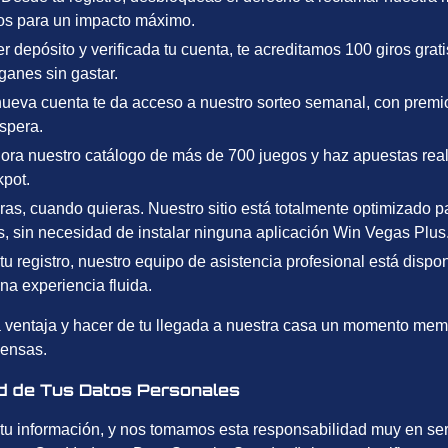
itos para un impacto máximo.
r depósito y verificada tu cuenta, te acreditamos 100 giros grat
ganes sin gastar.
ueva cuenta te da acceso a nuestro sorteo semanal, con premio
espera.
ora nuestro catálogo de más de 700 juegos y haz apuestas real
kpot.
s, cuando quieras. Nuestro sitio está totalmente optimizado p
, sin necesidad de instalar ninguna aplicación Win Vegas Plus
u registro, nuestro equipo de asistencia profesional está dispo
na experiencia fluida.
 ventaja y hacer de tu llegada a nuestra casa un momento mem
pensas.
d de Tus Datos Personales
tu información, y nos tomamos esta responsabilidad muy en ser