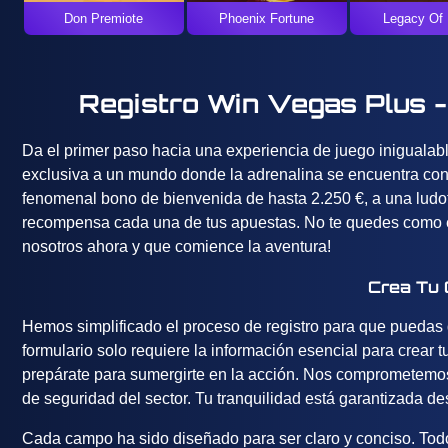
Don Premiote
Phoenix Fortune
Legacy Of
Registro Win Vegas Plus 
Da el primer paso hacia una experiencia de juego inigualabl
exclusiva a un mundo donde la adrenalina se encuentra con
fenomenal bono de bienvenida de hasta 2.250 €, a una lud
recompensa cada una de tus apuestas. No te quedes como esp
nosotros ahora y que comience la aventura!
Crea Tu 
Hemos simplificado el proceso de registro para que puedas d
formulario solo requiere la información esencial para crear 
prepárate para sumergirte en la acción. Nos comprometemos
de seguridad del sector. Tu tranquilidad está garantizada des
Cada campo ha sido diseñado para ser claro y conciso. To