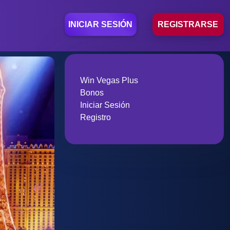
INICIAR SESIÓN
REGISTRARSE
Win Vegas Plus
Bonos
Iniciar Sesión
Registro