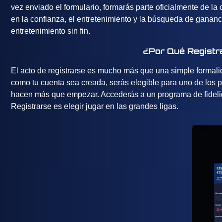
vez enviado el formulario, formarás parte oficialmente de 
en la confianza, el entretenimiento y la búsqueda de gananc
entretenimiento sin fin.
¿Por Qué Registr
El acto de registrarse es mucho más que una simple formalid
como tu cuenta sea creada, serás elegible para uno de los 
hacen más que empezar. Accederás a un programa de fidelid
Registrarse es elegir jugar en las grandes ligas.