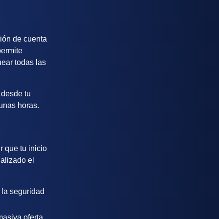
ción de cuenta
permite
uear todas las
 desde tu
unas horas.
 que tu inicio
alizado el
 la seguridad
masiva oferta