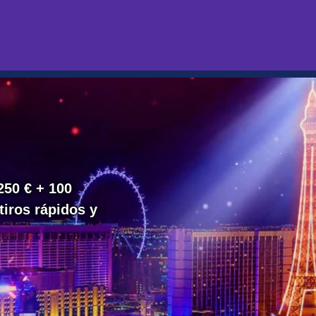
250 € + 100
tiros rápidos y