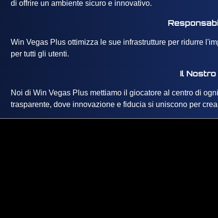
di offrire un ambiente sicuro e innovativo.
Responsabili
Win Vegas Plus ottimizza le sue infrastrutture per ridurre l
per tutti gli utenti.
Il Nostr
Noi di Win Vegas Plus mettiamo il giocatore al centro di ogn
trasparente, dove innovazione e fiducia si uniscono per crea