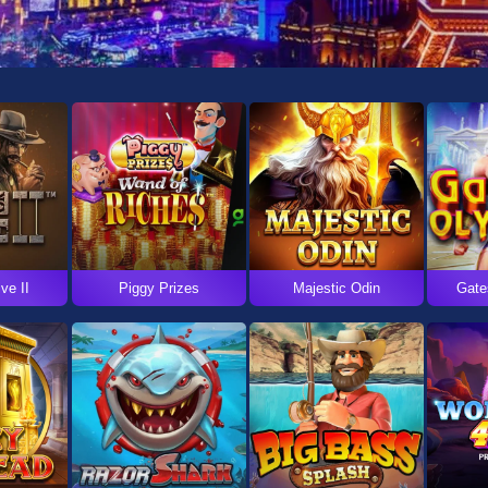
ve II
Piggy Prizes
Majestic Odin
Gate