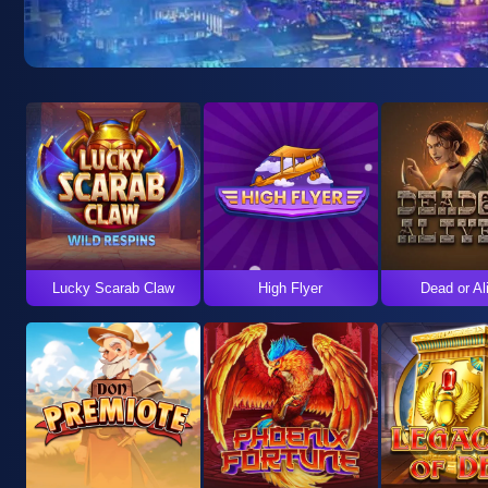
Lucky Scarab Claw
High Flyer
Dead or Ali