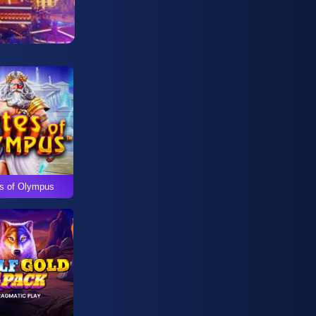
s of Olympus