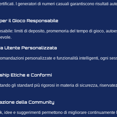
ertificati. I generatori di numeri casuali garantiscono risultati aute
per il Gioco Responsabile
nsabile: limiti di deposito, promemoria del tempo di gioco, auto
pevole.
a Utente Personalizzata
accomandazioni personalizzate e funzionalità intelligenti, ogni se
ship Etiche e Conformi
tando gli standard più rigorosi in materia di sicurezza, riservate
azione della Community
back, idee e suggerimenti permettono di migliorare continuamente 