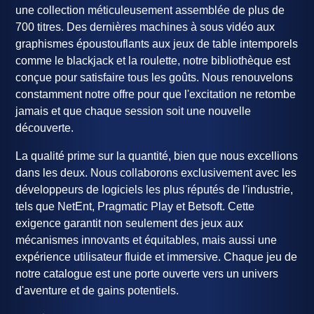
une collection méticuleusement assemblée de plus de
700 titres. Des dernières machines à sous vidéo aux
graphismes époustouflants aux jeux de table intemporels
comme le blackjack et la roulette, notre bibliothèque est
conçue pour satisfaire tous les goûts. Nous renouvelons
constamment notre offre pour que l'excitation ne retombe
jamais et que chaque session soit une nouvelle
découverte.
La qualité prime sur la quantité, bien que nous excellions
dans les deux. Nous collaborons exclusivement avec les
développeurs de logiciels les plus réputés de l'industrie,
tels que NetEnt, Pragmatic Play et Betsoft. Cette
exigence garantit non seulement des jeux aux
mécanismes innovants et équitables, mais aussi une
expérience utilisateur fluide et immersive. Chaque jeu de
notre catalogue est une porte ouverte vers un univers
d'aventure et de gains potentiels.