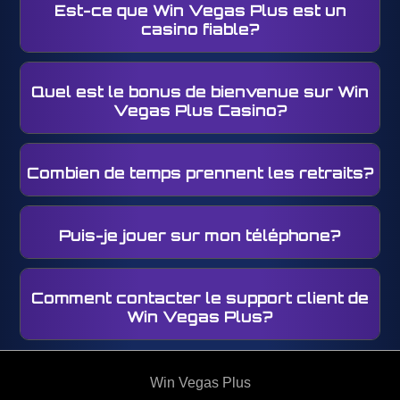
Est-ce que Win Vegas Plus est un
casino fiable?
Absolument. Win Vegas Plus opère sous une licence de
jeu officielle délivrée par le gouvernement de Curaçao,
Quel est le bonus de bienvenue sur Win
ce qui nous oblige à respecter des normes strictes
Vegas Plus Casino?
d'équité et de sécurité. De plus, nous utilisons un
Les nouveaux joueurs sont accueillis avec un généreux
Générateur de Nombres Aléatoires (GNA) certifié pour
package de bienvenue pouvant atteindre 2 250 € ainsi
garantir l'impartialité totale de nos jeux et des
Combien de temps prennent les retraits?
que 100 tours gratuits. Ce bonus est réparti sur vos trois
technologies de cryptage SSL pour protéger toutes vos
Nous sommes fiers de la rapidité de notre service
premiers dépôts pour maximiser votre capital de départ:
données personnelles et financières.
financier. Nous nous engageons à traiter la grande
125 % jusqu'à 750 € au premier, 200 % jusqu'à 500 € au
Puis-je jouer sur mon téléphone?
majorité des demandes de retrait dans un délai de 24
deuxième, et 100 % jusqu'à 1 000 € au troisième.
Oui, notre casino en ligne est entièrement optimisé pour
heures. La vitesse à laquelle les fonds apparaissent sur
une expérience mobile fluide sur tous les appareils iOS
votre compte dépend ensuite de la méthode de
Comment contacter le support client de
et Android. Il n'est pas nécessaire de télécharger une
paiement choisie, les portefeuilles électroniques étant
Win Vegas Plus?
application vegas plus ou un logiciel. Il vous suffit de
généralement les plus rapides.
Notre équipe de support client dévouée est disponible
visiter notre site depuis le navigateur de votre
pour vous aider 24 heures sur 24, 7 jours sur 7. Vous
smartphone ou tablette pour accéder à tous nos jeux,
Win Vegas Plus
pouvez nous contacter instantanément via le service de
bonus et fonctionnalités.