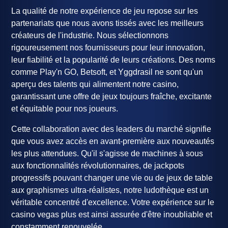
La qualité de notre expérience de jeu repose sur les
partenariats que nous avons tissés avec les meilleurs
créateurs de l'industrie. Nous sélectionnons
rigoureusement nos fournisseurs pour leur innovation,
leur fiabilité et la popularité de leurs créations. Des noms
comme Play'n GO, Betsoft, et Yggdrasil ne sont qu'un
aperçu des talents qui alimentent notre casino,
garantissant une offre de jeux toujours fraîche, excitante
et équitable pour nos joueurs.
Cette collaboration avec des leaders du marché signifie
que vous avez accès en avant-première aux nouveautés
les plus attendues. Qu'il s'agisse de machines à sous
aux fonctionnalités révolutionnaires, de jackpots
progressifs pouvant changer une vie ou de jeux de table
aux graphismes ultra-réalistes, notre ludothèque est un
véritable concentré d'excellence. Votre expérience sur le
casino vegas plus est ainsi assurée d'être inoubliable et
constamment renouvelée.