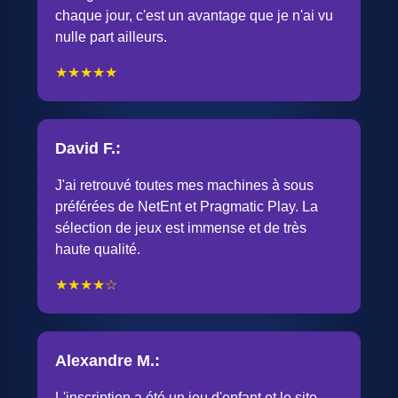
chaque jour, c'est un avantage que je n'ai vu
nulle part ailleurs.
★★★★★
David F.:
J'ai retrouvé toutes mes machines à sous
préférées de NetEnt et Pragmatic Play. La
sélection de jeux est immense et de très
haute qualité.
★★★★☆
Alexandre M.:
L'inscription a été un jeu d'enfant et le site