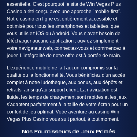
essentielle. C'est pourquoi le site de Win Vegas Plus
Casino a été conçu avec une approche "mobile-first".
Notre casino en ligne est entièrement accessible et
optimisé pour tous les smartphones et tablettes, que
vous utilisiez iOS ou Android. Vous n'avez besoin de
télécharger aucune application ; ouvrez simplement
votre navigateur web, connectez-vous et commencez à
jouer. L'intégralité de notre offre est à portée de main.
L'expérience mobile ne fait aucun compromis sur la
qualité ou la fonctionnalité. Vous bénéficiez d'un accès
complet à notre ludothèque, aux bonus, aux dépôts et
retraits, ainsi qu'au support client. La navigation est
fluide, les temps de chargement sont rapides et les jeux
s'adaptent parfaitement à la taille de votre écran pour un
confort de jeu optimal. Votre aventure au casino Win
Vegas Plus Casino vous suit partout, à tout moment.
Nos Fournisseurs de Jeux Primés