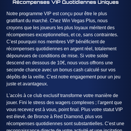
Récompenses VIP Quotidiennes Uniques
Notre programme VIP est conçu pour être le plus
gratifiant du marché. Chez Win Vegas Plus, nous
croyons que les joueurs les plus loyaux méritent des
récompenses exceptionnelles, et ce, sans contraintes.
C'est pourquoi nos membres VIP bénéficient de
récompenses quotidiennes en argent réel, totalement
dépourvues de conditions de mise. Si votre solde
descend en dessous de 10€, nous vous offrons une
seconde chance avec un bonus cash calculé sur vos
dépôts de la veille. C'est notre engagement pour un jeu
juste et avantageux.
L'accès à ce club exclusif transforme votre manière de
jouer. Fini le stress des wagers complexes ; l'argent que
vous recevez est à vous, point final. Plus votre statut VIP
est élevé, de Bronze à Red Diamond, plus vos
récompenses quotidiennes sont substantielles. C'est une
reconnaissance directe de votre activité et une incitation