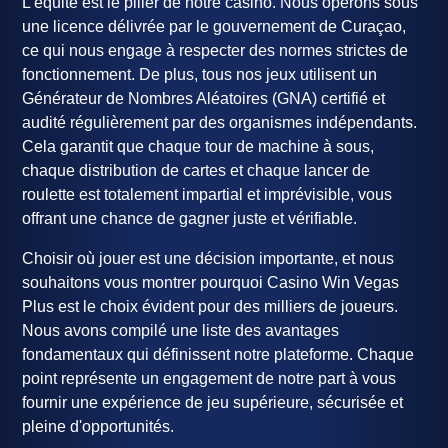
L'équité est le pilier de notre casino. Nous opérons sous
une licence délivrée par le gouvernement de Curaçao,
ce qui nous engage à respecter des normes strictes de
fonctionnement. De plus, tous nos jeux utilisent un
Générateur de Nombres Aléatoires (GNA) certifié et
audité régulièrement par des organismes indépendants.
Cela garantit que chaque tour de machine à sous,
chaque distribution de cartes et chaque lancer de
roulette est totalement impartial et imprévisible, vous
offrant une chance de gagner juste et vérifiable.
Choisir où jouer est une décision importante, et nous
souhaitons vous montrer pourquoi Casino Win Vegas
Plus est le choix évident pour des milliers de joueurs.
Nous avons compilé une liste des avantages
fondamentaux qui définissent notre plateforme. Chaque
point représente un engagement de notre part à vous
fournir une expérience de jeu supérieure, sécurisée et
pleine d'opportunités.