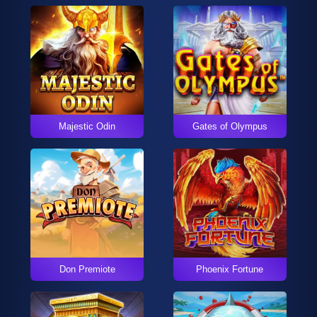
Majestic Odin
Gates of Olympus
Don Premiote
Phoenix Fortune