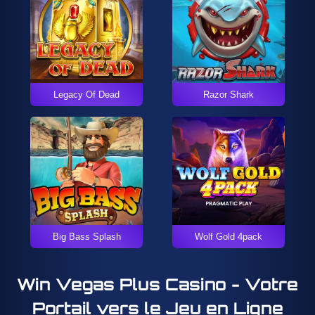
Legacy Of Dead
Razor Shark
Big Bass Splash
Wolf Gold 4pack
Win Vegas Plus Casino - Votre
Portail vers le Jeu en Ligne