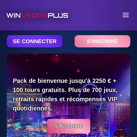
Win Vegas Plus
WIN
VEGAS
PLUS
Bonus
SE CONNECTER
S'INSCRIRE
Connexion
Inscription
Pack de bienvenue jusqu'à 2250 € +
100 tours gratuits. Plus de 700 jeux,
retraits rapides et récompenses VIP
quotidiennes.
S'INSCRIRE