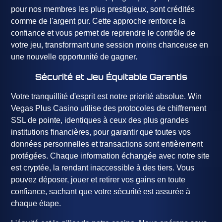
pour nos membres les plus prestigieux, sont crédités
comme de l'argent pur. Cette approche renforce la
confiance et vous permet de reprendre le contrôle de
votre jeu, transformant une session moins chanceuse en
une nouvelle opportunité de gagner.
Sécurité et Jeu Équitable Garantis
Votre tranquillité d'esprit est notre priorité absolue. Win
Vegas Plus Casino utilise des protocoles de chiffrement
SSL de pointe, identiques à ceux des plus grandes
institutions financières, pour garantir que toutes vos
données personnelles et transactions sont entièrement
protégées. Chaque information échangée avec notre site
est cryptée, la rendant inaccessible à des tiers. Vous
pouvez déposer, jouer et retirer vos gains en toute
confiance, sachant que votre sécurité est assurée à
chaque étape.