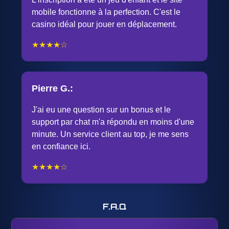
mobile fonctionne à la perfection. C'est le
casino idéal pour jouer en déplacement.
★★★★☆
Pierre G.:
J'ai eu une question sur un bonus et le
support par chat m'a répondu en moins d'une
minute. Un service client au top, je me sens
en confiance ici.
★★★★☆
F.A.Q